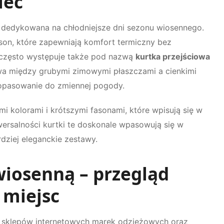
ieć
, dedykowana na chłodniejsze dni sezonu wiosennego.
ason, które zapewniają komfort termiczny bez
 często występuje także pod nazwą
kurtka przejściowa
tywa między grubymi zimowymi płaszczami a cienkimi
dopasowanie do zmiennej pogody.
i kolorami i krótszymi fasonami, które wpisują się w
wersalności kurtki te doskonale wpasowują się w
dziej eleganckie zestawy.
wiosenną – przegląd
 miejsc
od sklepów internetowych marek odzieżowych oraz