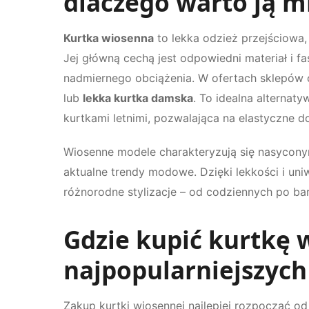
dlaczego warto ją m
Kurtka wiosenna
to lekka odzież przejściowa
Jej główną cechą jest odpowiedni materiał i f
nadmiernego obciążenia. W ofertach sklepów
lub
lekka kurtka damska
. To idealna alterna
kurtkami letnimi, pozwalająca na elastyczne 
Wiosenne modele charakteryzują się nasyconym
aktualne trendy modowe. Dzięki lekkości i uni
różnorodne stylizacje – od codziennych po bar
Gdzie kupić kurtkę 
najpopularniejszych
Zakup kurtki wiosennej najlepiej rozpocząć 