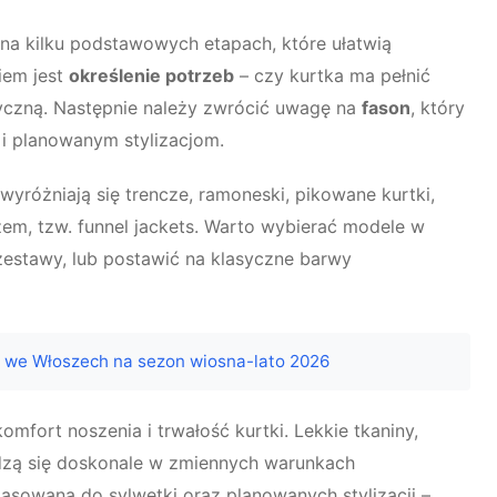
na kilku podstawowych etapach, które ułatwią
iem jest
określenie potrzeb
– czy kurtka ma pełnić
yczną. Następnie należy zwrócić uwagę na
fason
, który
i planowanym stylizacjom.
różniają się trencze, ramoneski, pikowane kurtki,
zem, tzw. funnel jackets. Warto wybierać modele w
zestawy, lub postawić na klasyczne barwy
 we Włoszech na sezon wiosna-lato 2026
omfort noszenia i trwałość kurtki. Lekkie tkaniny,
zą się doskonale w zmiennych warunkach
sowana do sylwetki oraz planowanych stylizacji –