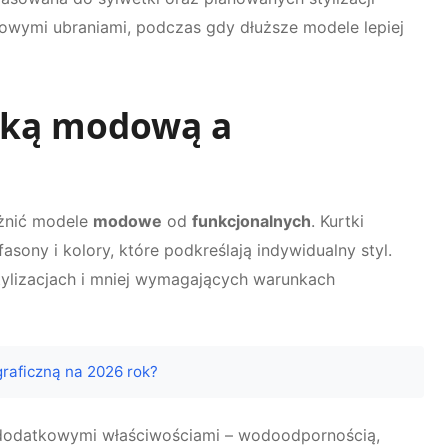
owymi ubraniami, podczas gdy dłuższe modele lepiej
tką modową a
óżnić modele
modowe
od
funkcjonalnych
. Kurtki
sony i kolory, które podkreślają indywidualny styl.
tylizacjach i mniej wymagających warunkach
raficzną na 2026 rok?
ię dodatkowymi właściwościami – wodoodpornością,