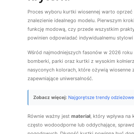
Proces wyboru kurtki wiosennej warto oprzeć 
znalezienie idealnego modelu. Pierwszym krok
funkcję modową, czy przede wszystkim prakt
powinien odpowiadać indywidualnemu stylowi 
Wśród najmodniejszych fasonów w 2026 roku wy
bomberki, parki oraz kurtki z wysokim kołnier
nasyconych kolorach, które ożywią wiosenne 
zapewniające uniwersalność.
Zobacz więcej:
Najgorętsze trendy odzieżowe
Równie ważny jest
materiał
, który wpływa na k
często wodoodporne lub oddychające, sprawd
pogodowych. Długość kurtki powinna być dopa