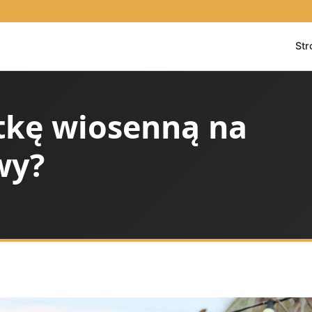
Str
tkę wiosenną na
wy?