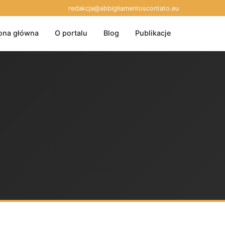
redakcja@abbigliamentoscontato.eu
ona główna
O portalu
Blog
Publikacje