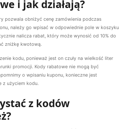
we i jak działają?
 który pozwala obniżyć cenę zamówienia podczas
ponu, należy go wpisać w odpowiednie pole w koszyku
cznie nalicza rabat, który może wynosić od 10% do
ać zniżkę kwotową.
ie kodu, ponieważ jest on czuły na wielkość liter
warunki promocji. Kody rabatowe nie mogą być
apomnimy o wpisaniu kuponu, konieczne jest
e z użyciem kodu.
ystać z kodów
eż?