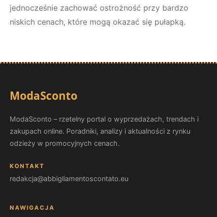
jednocześnie zachować ostrożność przy bardzo
niskich cenach, które mogą okazać się pułapką.
ModaSconto
ModaSconto – rzetelny portal o wyprzedażach, trendach i
zakupach online. Poradniki, analizy i aktualności z rynku
odzieży w promocyjnych cenach.
KONTAKT
redakcja@abbigliamentoscontato.eu
NAWIGACJA